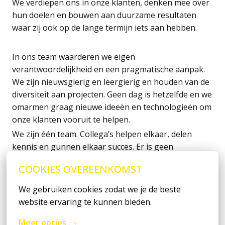
We verdiepen ons in onze klanten, denken mee over
hun doelen en bouwen aan duurzame resultaten
waar zij ook op de lange termijn iets aan hebben.
In ons team waarderen we eigen
verantwoordelijkheid en een pragmatische aanpak.
We zijn nieuwsgierig en leergierig en houden van de
diversiteit aan projecten. Geen dag is hetzelfde en we
omarmen graag nieuwe ideeën en technologieën om
onze klanten vooruit te helpen.
We zijn één team. Collega’s helpen elkaar, delen
kennis en gunnen elkaar succes. Er is geen
hiërarchie, wél ruimte voor initiatief en groei. Als jij
COOKIES OVEREENKOMST
iemand bent die houdt van een uitdaging, graag
verantwoordelijkheid neemt en wilt werken in een
We gebruiken cookies zodat we je de beste 
hecht en dynamisch team, dan pas jij perfect bij Bryn.
website ervaring te kunnen bieden.
Meer opties